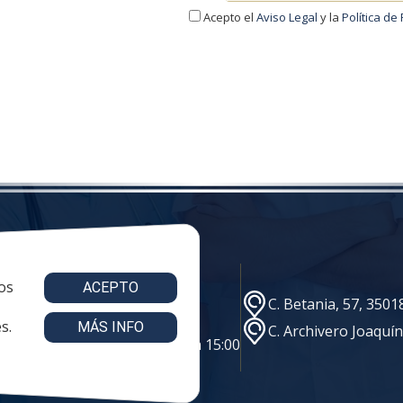
Acepto el
Aviso Legal
y la
Política de
os
ACEPTO
e@vestuariolaboralmc.com
C. Betania, 57, 350
s.
MÁS INFO
C. Archivero Joaquí
s: 8:00 a 16:00 | viernes: 8:00 a 15:00