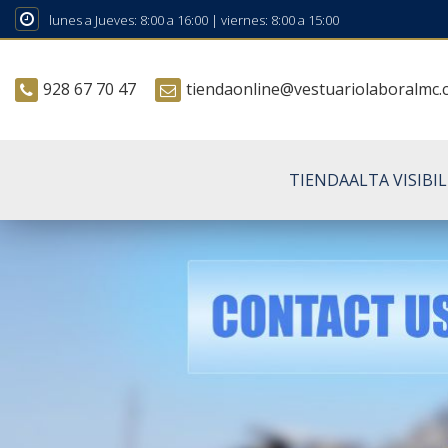
lunes a Jueves: 8:00 a 16:00 | viernes: 8:00 a 15:00
928 67 70 47
tiendaonline@vestuariolaboralmc
TIENDA
ALTA VISIBI