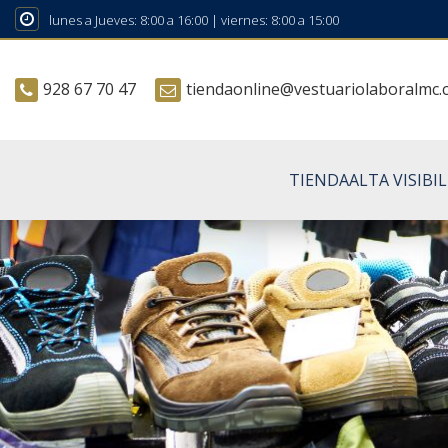
lunes a Jueves: 8:00 a 16:00 | viernes: 8:00 a 15:00
928 67 70 47
tiendaonline@vestuariolaboralmc
TIENDA
ALTA VISIBI