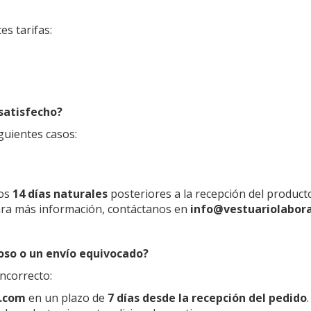
es tarifas:
satisfecho?
guientes casos:
los
14 días naturales
posteriores a la recepción del product
Para más información, contáctanos en
info@vestuariolabor
oso o un envío equivocado?
incorrecto:
c.com
en un plazo de
7 días desde la recepción del pedido
.