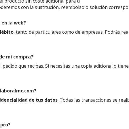
 producto sin coste adicional para ti.
rocederemos con la sustitución, reembolso o solución corresp
 en la web?
débito
, tanto de particulares como de empresas. Podrás rea
 de mi compra?
 al pedido que recibas. Si necesitas una copia adicional o ti
olaboralmc.com?
idencialidad de tus datos
. Todas las transacciones se real
mpro?