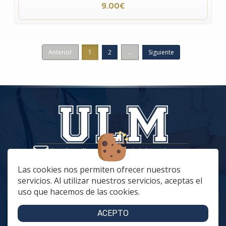
9.00€
Anterior
1
2
...
Siguiente
tiendaonline@vestuariolaboralmc.com
928 67 70 47
Las cookies nos permiten ofrecer nuestros
servicios. Al utilizar nuestros servicios, aceptas el
lunes a Jueves: 8:00 a 16:00 | viernes: 8:00 a 15:00
uso que hacemos de las cookies.
C. Betania, 57, 35018 Las Palmas de Gran Canaria
C. Archivero Joaquín Blanco Montesdeoca, 20
ACEPTO