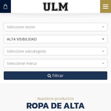
To
na
Seleccione sector
ALTA VISIBILIDAD
Seleccione subcategoría
Seleccionar marca
Filtrar
Nuestros productos
ROPA DE ALTA