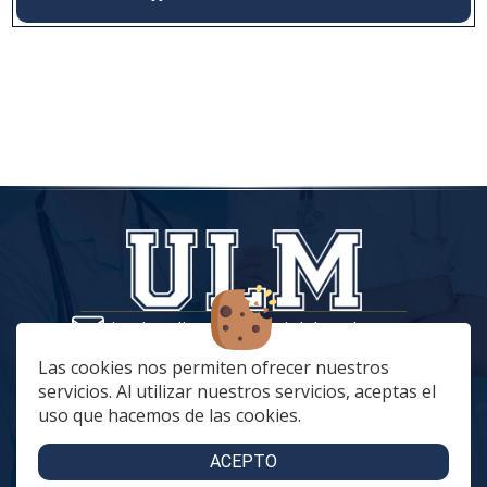
tiendaonline@vestuariolaboralmc.com
928 67 70 47
Las cookies nos permiten ofrecer nuestros
servicios. Al utilizar nuestros servicios, aceptas el
lunes a Jueves: 8:00 a 16:00 | viernes: 8:00 a 15:00
uso que hacemos de las cookies.
C. Betania, 57, 35018 Las Palmas de Gran Canaria
C. Archivero Joaquín Blanco Montesdeoca, 20
ACEPTO