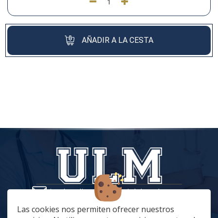
AÑADIR A LA CESTA
tiendaonline@vestuariolaboralmc.com
928 67 70 47
Las cookies nos permiten ofrecer nuestros