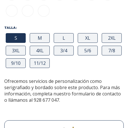
TALLA:
S
M
L
XL
2XL
3XL
4XL
3/4
5/6
7/8
9/10
11/12
Ofrecemos servicios de personalización como
serigrafiado y bordado sobre este producto. Para más
información, completa nuestro formulario de contacto
o llámanos al 928 677 047.