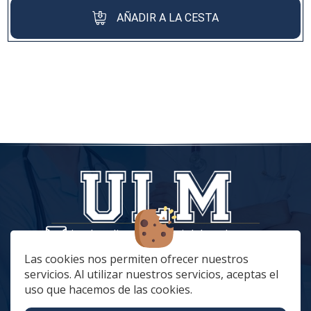
AÑADIR A LA CESTA
tiendaonline@vestuariolaboralmc.com
928 67 70 47
Las cookies nos permiten ofrecer nuestros
servicios. Al utilizar nuestros servicios, aceptas el
lunes a Jueves: 8:00 a 16:00 | viernes: 8:00 a 15:00
uso que hacemos de las cookies.
C. Betania, 57, 35018 Las Palmas de Gran Canaria