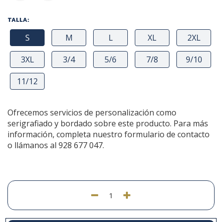
TALLA:
S
M
L
XL
2XL
3XL
3/4
5/6
7/8
9/10
11/12
Ofrecemos servicios de personalización como
serigrafiado y bordado sobre este producto. Para más
información, completa nuestro formulario de contacto
o llámanos al 928 677 047.