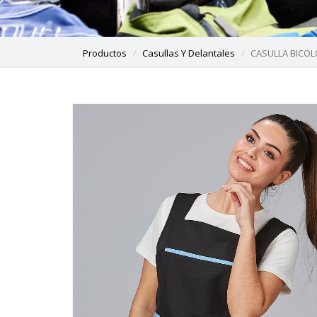
Productos
Casullas Y Delantales
CASULLA BICOL