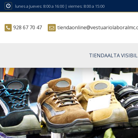
lunes a Jueves: 8:00 a 16:00 | viernes: 8:00 a 15:00
928 67 70 47
tiendaonline@vestuariolaboralmc
TIENDA
ALTA VISIBI