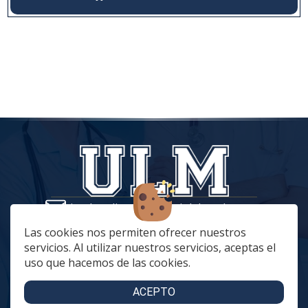
tiendaonline@vestuariolaboralmc.com
928 67 70 47
Las cookies nos permiten ofrecer nuestros
servicios. Al utilizar nuestros servicios, aceptas el
lunes a Jueves: 8:00 a 16:00 | viernes: 8:00 a 15:00
uso que hacemos de las cookies.
C. Betania, 57, 35018 Las Palmas de Gran Canaria
C. Archivero Joaquín Blanco Montesdeoca, 20
ACEPTO