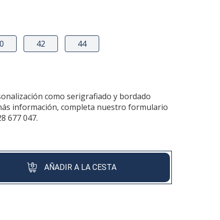
0
42
44
sonalización como serigrafiado y bordado
más información, completa nuestro formulario
28 677 047.
AÑADIR A LA CESTA