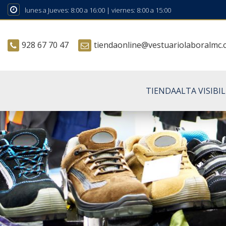
lunes a Jueves: 8:00 a 16:00 | viernes: 8:00 a 15:00
928 67 70 47
tiendaonline@vestuariolaboralmc
TIENDA
ALTA VISIBI