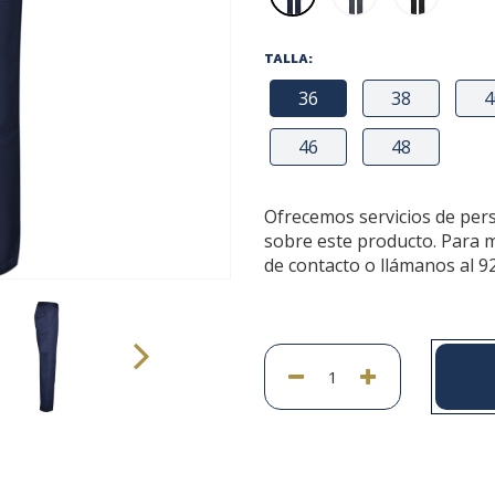
TALLA:
36
38
4
46
48
Ofrecemos servicios de per
sobre este producto. Para 
de contacto o llámanos al 9