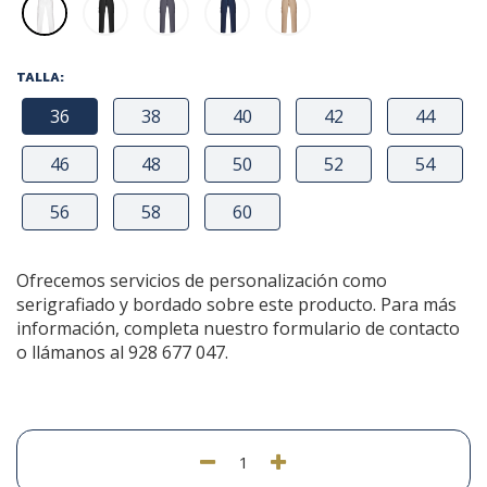
TALLA:
36
38
40
42
44
46
48
50
52
54
56
58
60
Ofrecemos servicios de personalización como
serigrafiado y bordado sobre este producto. Para más
información, completa nuestro formulario de contacto
o llámanos al 928 677 047.