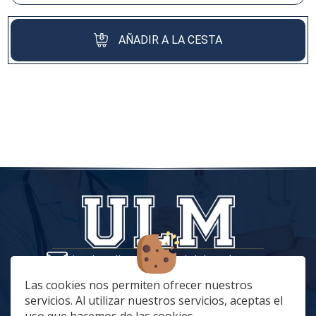
AÑADIR A LA CESTA
tiendaonline@vestuariolaboralmc.com
928 67 70 47
Las cookies nos permiten ofrecer nuestros
servicios. Al utilizar nuestros servicios, aceptas el
lunes a Jueves: 8:00 a 16:00 | viernes: 8:00 a 15:00