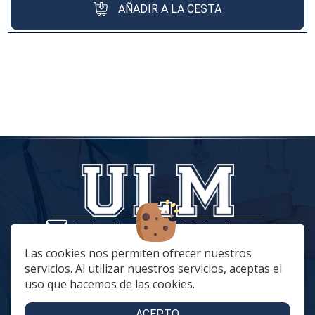
AÑADIR A LA CESTA
tiendaonline@vestuariolaboralmc.com
928 67 70 47
Las cookies nos permiten ofrecer nuestros
servicios. Al utilizar nuestros servicios, aceptas el
lunes a Jueves: 8:00 a 16:00 | viernes: 8:00 a 15:00
uso que hacemos de las cookies.
C. Betania, 57, 35018 Las Palmas de Gran Canaria
C. Archivero Joaquín Blanco Montesdeoca, 20
ACEPTO