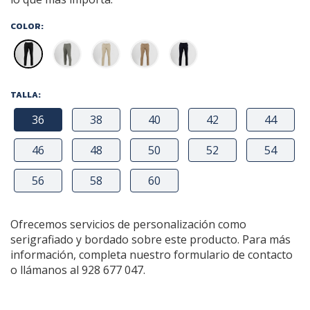
COLOR:
TALLA:
36
38
40
42
44
46
48
50
52
54
56
58
60
Ofrecemos servicios de personalización como
serigrafiado y bordado sobre este producto. Para más
información, completa nuestro formulario de contacto
o llámanos al 928 677 047.