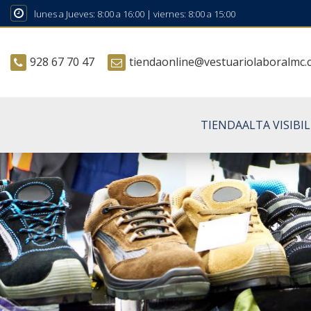
lunes a Jueves: 8:00 a 16:00 | viernes: 8:00 a 15:00
928 67 70 47
tiendaonline@vestuariolaboralmc
TIENDA
ALTA VISIBI