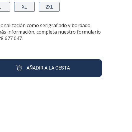
L
XL
2XL
sonalización como serigrafiado y bordado
más información, completa nuestro formulario
28 677 047.
AÑADIR A LA CESTA