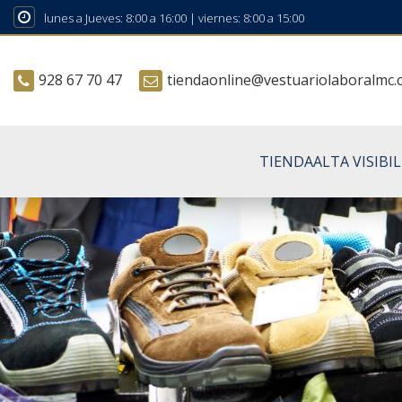
lunes a Jueves: 8:00 a 16:00 | viernes: 8:00 a 15:00
928 67 70 47
tiendaonline@vestuariolaboralmc
TIENDA
ALTA VISIBI