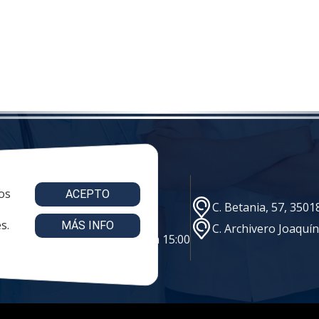
os
ACEPTO
e@vestuariolaboralmc.com
C. Betania, 57, 350
s.
MÁS INFO
C. Archivero Joaquí
s: 8:00 a 16:00 | viernes: 8:00 a 15:00