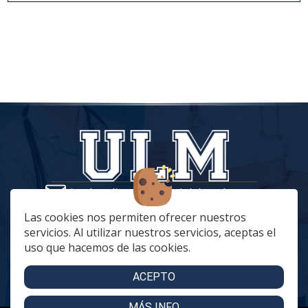
tiendaonline@vestuariolaboralmc.com
928 67 70 47
Las cookies nos permiten ofrecer nuestros
servicios. Al utilizar nuestros servicios, aceptas el
lunes a Jueves: 8:00 a 16:00 | viernes: 8:00 a 15:00
uso que hacemos de las cookies.
C. Betania, 57, 35018 Las Palmas de Gran Canaria
C. Archivero Joaquín Blanco Montesdeoca, 20
ACEPTO
MÁS INFO