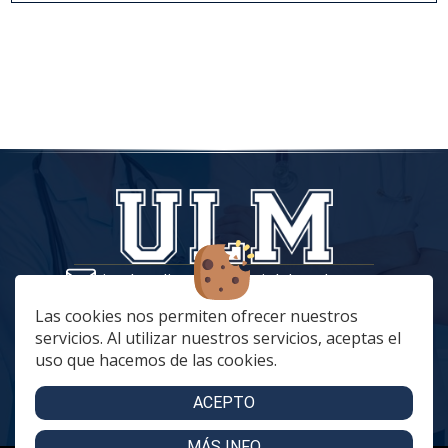
tiendaonline@vestuariolaboralmc.com
928 67 70 47
Las cookies nos permiten ofrecer nuestros
servicios. Al utilizar nuestros servicios, aceptas el
lunes a Jueves: 8:00 a 16:00 | viernes: 8:00 a 15:00
uso que hacemos de las cookies.
C. Betania, 57, 35018 Las Palmas de Gran Canaria
C. Archivero Joaquín Blanco Montesdeoca, 20
ACEPTO
MÁS INFO