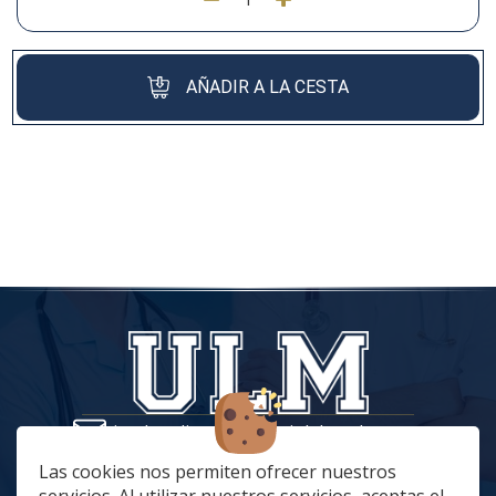
AÑADIR A LA CESTA
tiendaonline@vestuariolaboralmc.com
928 67 70 47
Las cookies nos permiten ofrecer nuestros