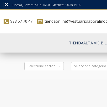
lunes a Jueves: 8:00 a 16:00 | viernes: 8:00 a 15:00
928 67 70 47
tiendaonline@vestuariolaboralmc
TIENDA
ALTA VISIBI
Seleccione sector
Seleccione categoría