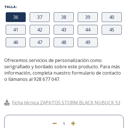
TALLA:
36
37
38
39
40
41
42
43
44
45
46
47
48
49
Ofrecemos servicios de personalización como
serigrafiado y bordado sobre este producto. Para más
información, completa nuestro formulario de contacto
o llámanos al 928 677 047.
Ficha técnica ZAPATOS STORM BLACK NUBUCK S3