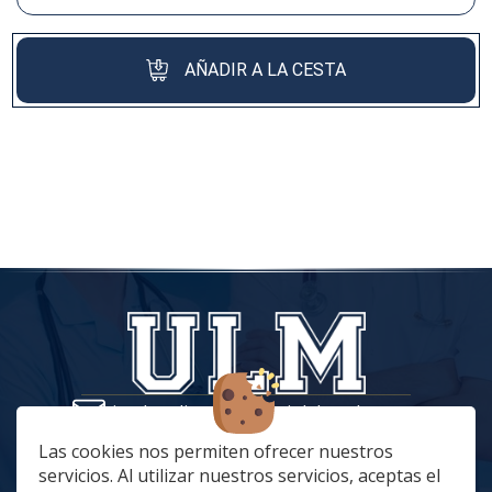
AÑADIR A LA CESTA
tiendaonline@vestuariolaboralmc.com
928 67 70 47
Las cookies nos permiten ofrecer nuestros
servicios. Al utilizar nuestros servicios, aceptas el
lunes a Jueves: 8:00 a 16:00 | viernes: 8:00 a 15:00