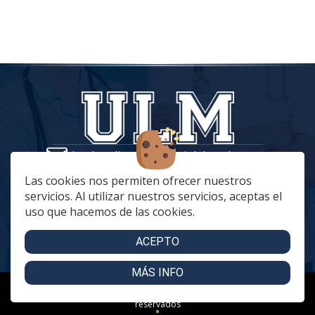
tiendaonline@vestuariolaboralmc.com
928 67 70 47
Las cookies nos permiten ofrecer nuestros
servicios. Al utilizar nuestros servicios, aceptas el
lunes a Jueves: 8:00 a 16:00 | viernes: 8:00 a 15:00
uso que hacemos de las cookies.
C. Betania, 57, 35018 Las Palmas de Gran Canaria
C. Archivero Joaquín Blanco Montesdeoca, 20
ACEPTO
MÁS INFO
Copyright 2024 - Uniformidad Laboral Mencara. Todos los derechos
reservados