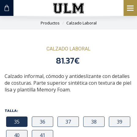
To
na
Productos
Calzado Laboral
CALZADO LABORAL
81.37€
Calzado informal, cómodo y antideslizante con detalles
de costuras. Parte superior sintética con textura de piel
lisa y plantilla Memory Foam.
TALLA:
35
36
37
38
39
40
41