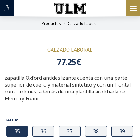
To
na
Productos
Calzado Laboral
CALZADO LABORAL
77.25€
zapatilla Oxford antideslizante cuenta con una parte
superior de cuero y material sintético y con un frontal
con cordones, además de una plantilla acolchada de
Memory Foam.
TALLA:
35
36
37
38
39