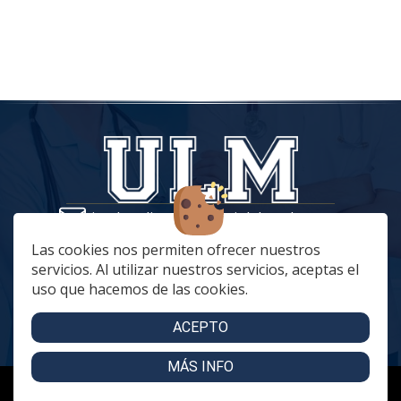
tiendaonline@vestuariolaboralmc.com
928 67 70 47
Las cookies nos permiten ofrecer nuestros
servicios. Al utilizar nuestros servicios, aceptas el
lunes a Jueves: 8:00 a 16:00 | viernes: 8:00 a 15:00
uso que hacemos de las cookies.
C. Betania, 57, 35018 Las Palmas de Gran Canaria
C. Archivero Joaquín Blanco Montesdeoca, 20
ACEPTO
MÁS INFO
Copyright 2024 - Uniformidad Laboral Mencara. Todos los derechos