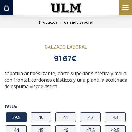
To
na
Productos
Calzado Laboral
CALZADO LABORAL
91.67€
zapatilla antideslizante, parte superior sintética y malla
con frontal, cordones elásticos y una plantilla acolchada
de espuma viscoelástica.
TALLA:
39.5
40
41
42
43
44
45
46
47.5
48.5