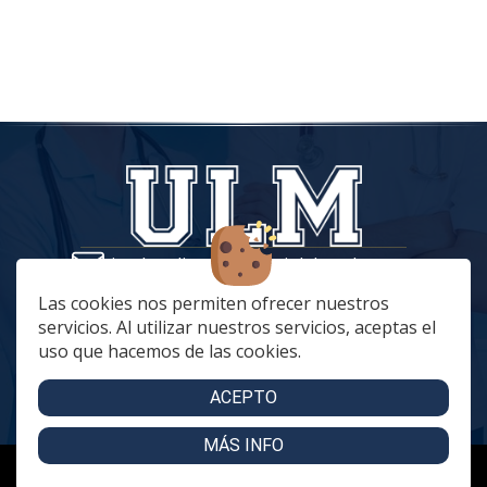
tiendaonline@vestuariolaboralmc.com
928 67 70 47
Las cookies nos permiten ofrecer nuestros
servicios. Al utilizar nuestros servicios, aceptas el
lunes a Jueves: 8:00 a 16:00 | viernes: 8:00 a 15:00
uso que hacemos de las cookies.
C. Betania, 57, 35018 Las Palmas de Gran Canaria
C. Archivero Joaquín Blanco Montesdeoca, 20
ACEPTO
MÁS INFO
Copyright 2024 - Uniformidad Laboral Mencara. Todos los derechos