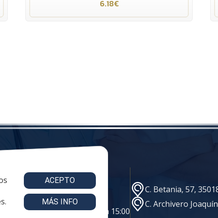
6.18€
os
ACEPTO
e@vestuariolaboralmc.com
C. Betania, 57, 350
s.
MÁS INFO
C. Archivero Joaquí
s: 8:00 a 16:00 | viernes: 8:00 a 15:00