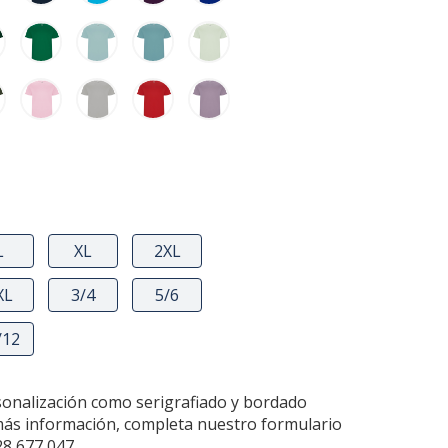
L
XL
2XL
XL
3/4
5/6
/12
sonalización como serigrafiado y bordado
más información, completa nuestro formulario
28 677 047.