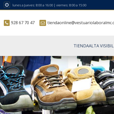
lunes a Jueves: 8:00 a 16:00 | viernes: 8:00 a 15:00
928 67 70 47
tiendaonline@vestuariolaboralmc
TIENDA
ALTA VISIBI