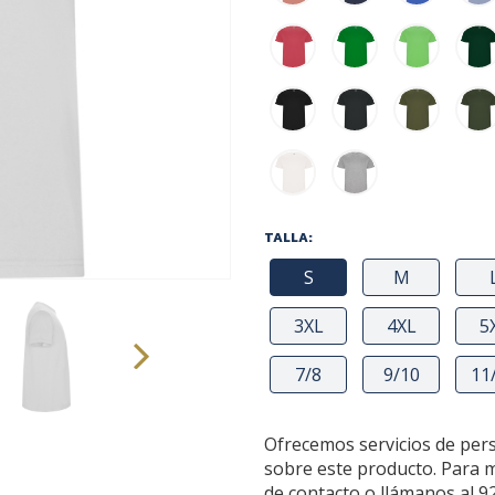
TALLA:
S
M
3XL
4XL
5
7/8
9/10
11
Ofrecemos servicios de per
sobre este producto. Para 
de contacto o llámanos al 9