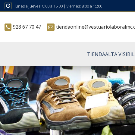
lunes a Jueves: 8:00 a 16:00 | viernes: 8:00 a 15:00
928 67 70 47
tiendaonline@vestuariolaboralmc
TIENDA
ALTA VISIBI