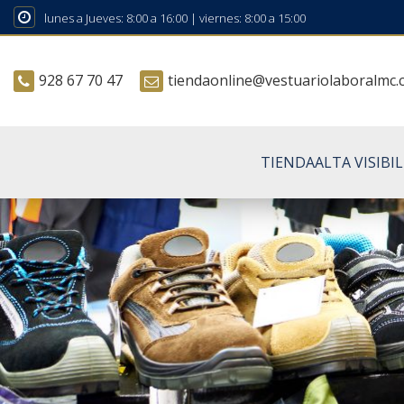
lunes a Jueves: 8:00 a 16:00 | viernes: 8:00 a 15:00
928 67 70 47
tiendaonline@vestuariolaboralmc
TIENDA
ALTA VISIBI