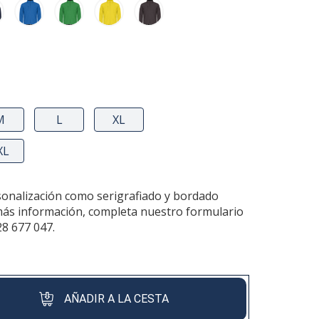
M
L
XL
XL
sonalización como serigrafiado y bordado
más información, completa nuestro formulario
28 677 047.
AÑADIR A LA CESTA