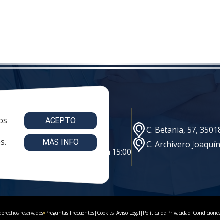
os
ACEPTO
e@vestuariolaboralmc.com
C. Betania, 57, 350
s.
MÁS INFO
C. Archivero Joaquí
s: 8:00 a 16:00 | viernes: 8:00 a 15:00
derechos reservados
Preguntas Frecuentes
|
Cookies
|
Aviso Legal
|
Política de Privacidad
|
Condicione