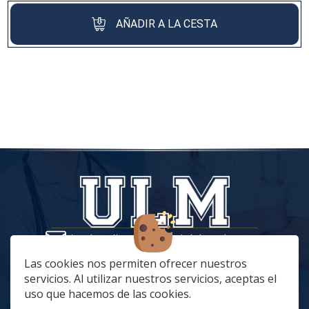
AÑADIR A LA CESTA
tiendaonline@vestuariolaboralmc.com
928 67 70 47
Las cookies nos permiten ofrecer nuestros
servicios. Al utilizar nuestros servicios, aceptas el
lunes a Jueves: 8:00 a 16:00 | viernes: 8:00 a 15:00
uso que hacemos de las cookies.
C. Betania, 57, 35018 Las Palmas de Gran Canaria