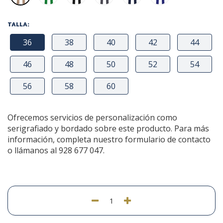
TALLA:
36
38
40
42
44
46
48
50
52
54
56
58
60
Ofrecemos servicios de personalización como
serigrafiado y bordado sobre este producto. Para más
información, completa nuestro formulario de contacto
o llámanos al 928 677 047.