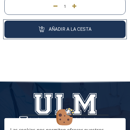
AÑADIR A LA CESTA
tiendaonline@vestuariolaboralmc.com
928 67 70 47