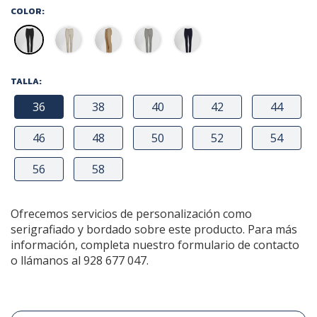
COLOR:
TALLA:
36
38
40
42
44
46
48
50
52
54
56
58
Ofrecemos servicios de personalización como
serigrafiado y bordado sobre este producto. Para más
información, completa nuestro formulario de contacto
o llámanos al 928 677 047.