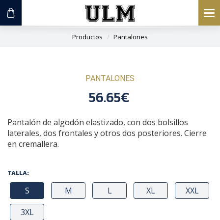
To
na
Productos
Pantalones
PANTALONES
56.65€
Pantalón de algodón elastizado, con dos bolsillos
laterales, dos frontales y otros dos posteriores. Cierre
en cremallera.
TALLA:
S
M
L
XL
XXL
3XL