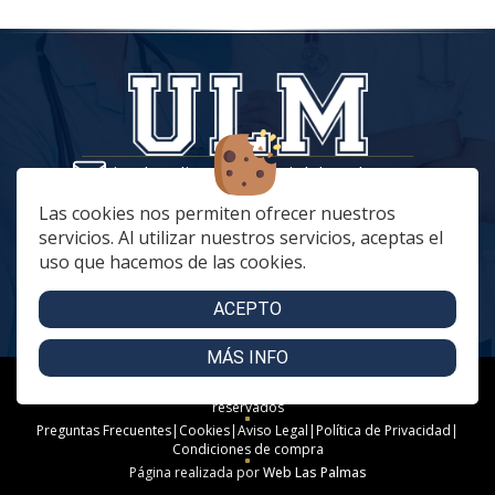
tiendaonline@vestuariolaboralmc.com
928 67 70 47
Las cookies nos permiten ofrecer nuestros
servicios. Al utilizar nuestros servicios, aceptas el
lunes a Jueves: 8:00 a 16:00 | viernes: 8:00 a 15:00
uso que hacemos de las cookies.
C. Betania, 57, 35018 Las Palmas de Gran Canaria
C. Archivero Joaquín Blanco Montesdeoca, 20
ACEPTO
MÁS INFO
Copyright 2024 - Uniformidad Laboral Mencara. Todos los derechos
reservados
Preguntas Frecuentes
|
Cookies
|
Aviso Legal
|
Política de Privacidad
|
Condiciones de compra
Página realizada por
Web Las Palmas