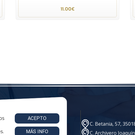
11.00€
os
ACEPTO
e@vestuariolaboralmc.com
C. Betania, 57, 350
s.
MÁS INFO
C. Archivero Joaquí