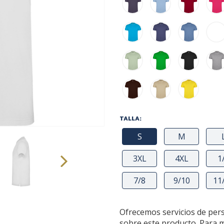
TALLA:
S
M
3XL
4XL
1
7/8
9/10
11
Ofrecemos servicios de per
sobre este producto. Para 