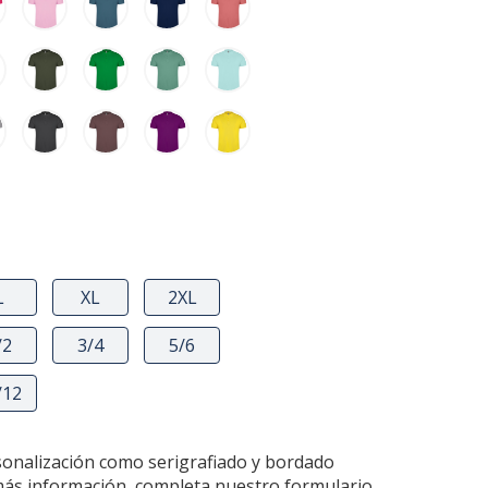
L
XL
2XL
/2
3/4
5/6
/12
sonalización como serigrafiado y bordado
más información, completa nuestro formulario