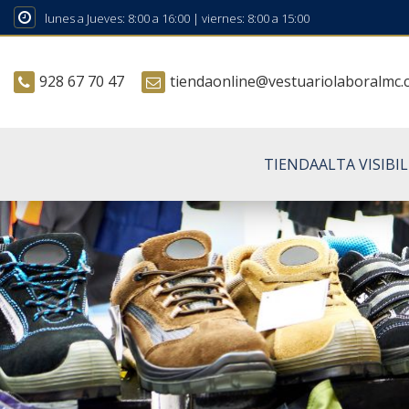
lunes a Jueves: 8:00 a 16:00 | viernes: 8:00 a 15:00
928 67 70 47
tiendaonline@vestuariolaboralmc
TIENDA
ALTA VISIBI