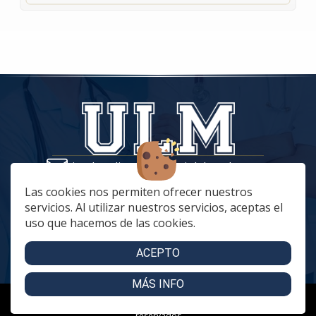
tiendaonline@vestuariolaboralmc.com
928 67 70 47
Las cookies nos permiten ofrecer nuestros
servicios. Al utilizar nuestros servicios, aceptas el
lunes a Jueves: 8:00 a 16:00 | viernes: 8:00 a 15:00
uso que hacemos de las cookies.
C. Betania, 57, 35018 Las Palmas de Gran Canaria
C. Archivero Joaquín Blanco Montesdeoca, 20
ACEPTO
MÁS INFO
Copyright 2024 - Uniformidad Laboral Mencara. Todos los derechos
reservados