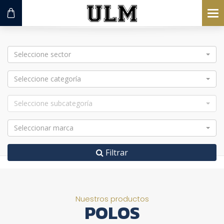
To
na
Seleccione sector
Seleccione categoría
Seleccione subcategoría
Seleccionar marca
Filtrar
Nuestros productos
POLOS