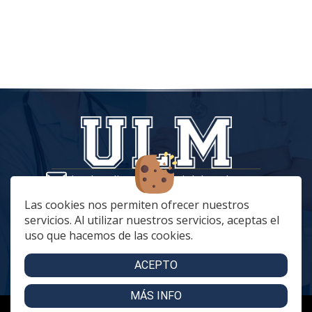
tiendaonline@vestuariolaboralmc.com
928 67 70 47
Las cookies nos permiten ofrecer nuestros
servicios. Al utilizar nuestros servicios, aceptas el
lunes a Jueves: 8:00 a 16:00 | viernes: 8:00 a 15:00
uso que hacemos de las cookies.
C. Betania, 57, 35018 Las Palmas de Gran Canaria
C. Archivero Joaquín Blanco Montesdeoca, 20
ACEPTO
MÁS INFO