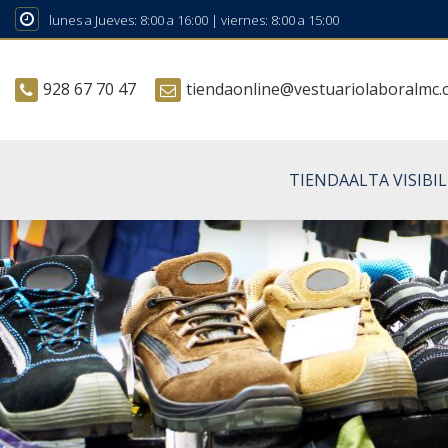
lunes a Jueves: 8:00 a 16:00 | viernes: 8:00 a 15:00
928 67 70 47
tiendaonline@vestuariolaboralmc
TIENDA
ALTA VISIBI