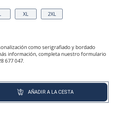
L
XL
2XL
sonalización como serigrafiado y bordado
más información, completa nuestro formulario
28 677 047.
AÑADIR A LA CESTA