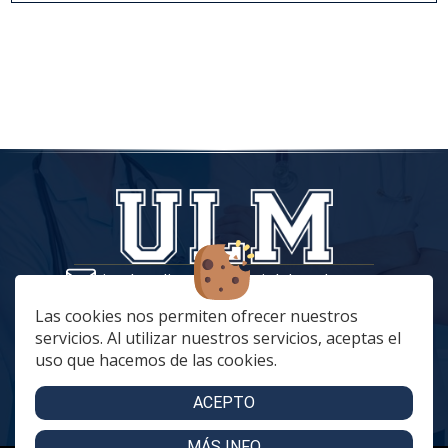
tiendaonline@vestuariolaboralmc.com
928 67 70 47
Las cookies nos permiten ofrecer nuestros
servicios. Al utilizar nuestros servicios, aceptas el
lunes a Jueves: 8:00 a 16:00 | viernes: 8:00 a 15:00
uso que hacemos de las cookies.
C. Betania, 57, 35018 Las Palmas de Gran Canaria
C. Archivero Joaquín Blanco Montesdeoca, 20
ACEPTO
MÁS INFO