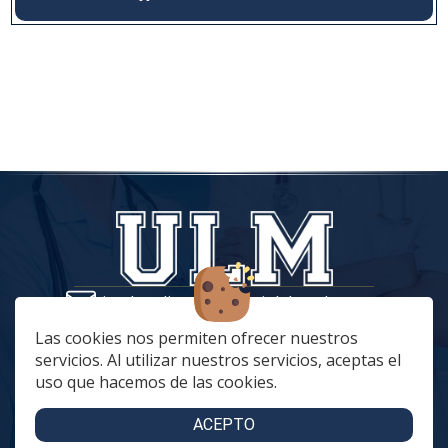
tiendaonline@vestuariolaboralmc.com
928 67 70 47
Las cookies nos permiten ofrecer nuestros
servicios. Al utilizar nuestros servicios, aceptas el
lunes a Jueves: 8:00 a 16:00 | viernes: 8:00 a 15:00
uso que hacemos de las cookies.
C. Betania, 57, 35018 Las Palmas de Gran Canaria
C. Archivero Joaquín Blanco Montesdeoca, 20
ACEPTO