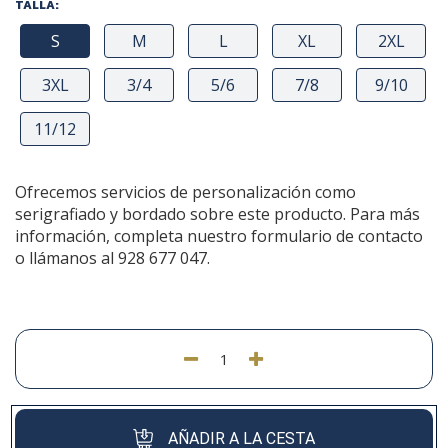
TALLA:
S
M
L
XL
2XL
3XL
3/4
5/6
7/8
9/10
11/12
Ofrecemos servicios de personalización como
serigrafiado y bordado sobre este producto. Para más
información, completa nuestro formulario de contacto
o llámanos al 928 677 047.
AÑADIR A LA CESTA