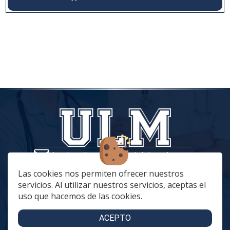
tiendaonline@vestuariolaboralmc.com
928 67 70 47
Las cookies nos permiten ofrecer nuestros
servicios. Al utilizar nuestros servicios, aceptas el
lunes a Jueves: 8:00 a 16:00 | viernes: 8:00 a 15:00
uso que hacemos de las cookies.
C. Betania, 57, 35018 Las Palmas de Gran Canaria
C. Archivero Joaquín Blanco Montesdeoca, 20
ACEPTO