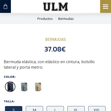
To
na
Productos
Bermudas
BERMUDAS
37.08€
Bermuda elástica, con elástico en cintura, bolsillo
lateral y porta metro.
COLOR:
TALLA:
S
M
L
XL
XXL