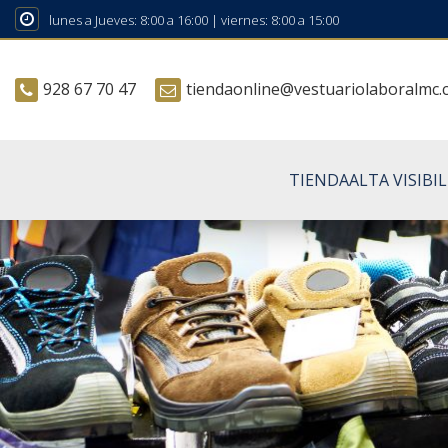
lunes a Jueves: 8:00 a 16:00 | viernes: 8:00 a 15:00
928 67 70 47
tiendaonline@vestuariolaboralmc
TIENDA
ALTA VISIBI