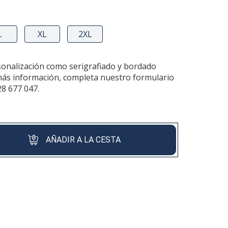
L
XL
2XL
sonalización como serigrafiado y bordado
más información, completa nuestro formulario
28 677 047.
AÑADIR A LA CESTA