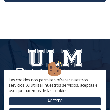
tiendaonline@vestuariolaboralmc.com
928 67 70 47
Las cookies nos permiten ofrecer nuestros
servicios. Al utilizar nuestros servicios, aceptas el
lunes a Jueves: 8:00 a 16:00 | viernes: 8:00 a 15:00
uso que hacemos de las cookies.
C. Betania, 57, 35018 Las Palmas de Gran Canaria
C. Archivero Joaquín Blanco Montesdeoca, 20
ACEPTO