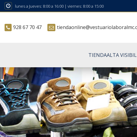
lunes a Jueves: 8:00 a 16:00 | viernes: 8:00 a 15:00
928 67 70 47
tiendaonline@vestuariolaboralmc
TIENDA
ALTA VISIBI