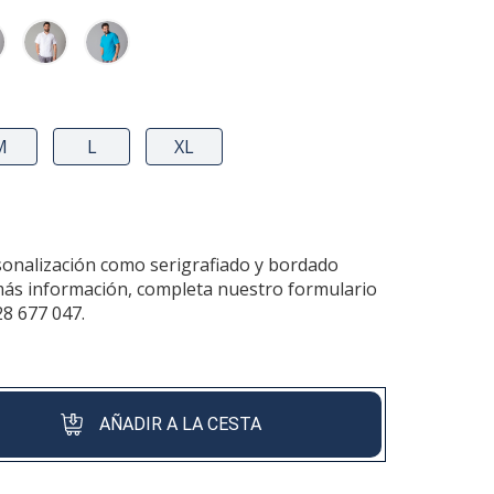
M
L
XL
sonalización como serigrafiado y bordado
más información, completa nuestro formulario
28 677 047.
AÑADIR A LA CESTA