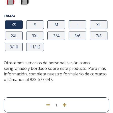
TALLA:
XS
S
M
L
XL
2XL
3XL
3/4
5/6
7/8
9/10
11/12
Ofrecemos servicios de personalización como
serigrafiado y bordado sobre este producto. Para más
información, completa nuestro formulario de contacto
o llámanos al 928 677 047.