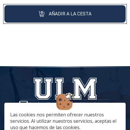
AÑADIR A LA CESTA
tiendaonline@vestuariolaboralmc.com
928 67 70 47
Las cookies nos permiten ofrecer nuestros
servicios. Al utilizar nuestros servicios, aceptas el
lunes a Jueves: 8:00 a 16:00 | viernes: 8:00 a 15:00
uso que hacemos de las cookies.