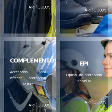
ARTÍCULOS
ARTÍCULOS
COMPLEMENTOS
EPI
Accesorios para
Equipo de protección
ofrecer protección
individual
segura
ARTÍCULOS
ARTÍCULOS