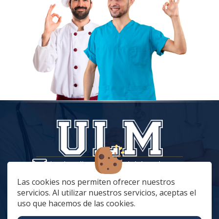
tiendaonline@vestuariolaboralmc.com
928 67 70 47
Las cookies nos permiten ofrecer nuestros
servicios. Al utilizar nuestros servicios, aceptas el
lunes a Jueves: 8:00 a 16:00 | viernes: 8:00 a 15:00
uso que hacemos de las cookies.
C. Betania, 57, 35018 Las Palmas de Gran Canaria