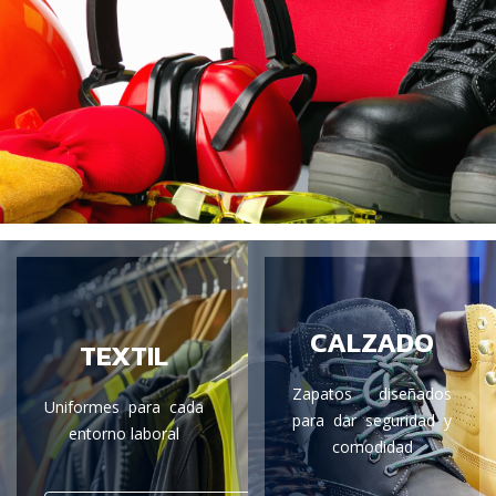
CALZADO
TEXTIL
Zapatos diseñados
Uniformes para cada
para dar seguridad y
entorno laboral
comodidad